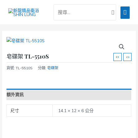
跳
搜
主
至
尋：
主
要
要
選
內
容
單
皂碟架 TL-5510S
貨號:
TL-5510S
分類:
皂碟架
額外資訊
尺寸
14.1 × 12 × 6 公分