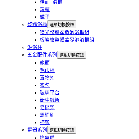
檯面+浴櫃
鏡櫃
鏡子
整體浴櫃
選單切換按鈕
啞光整體盆發泡浴櫃組
板岩紋整體盆發泡浴櫃組
淋浴柱
五金配件系列
選單切換按鈕
龍頭
毛巾桿
置物架
衣勾
玻璃平台
衛生紙架
皂碟架
馬桶刷
杯架
電器系列
選單切換按鈕
換氣扇