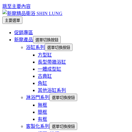
跳至主要內容
主要選單
促銷專區
新龍產品
選單切換按鈕
浴缸系列
選單切換按鈕
方型缸
長型帶牆浴缸
一體成型缸
古典缸
角缸
其他浴缸系列
淋浴門系列
選單切換按鈕
無框
簡框
有框
客製化系列
選單切換按鈕