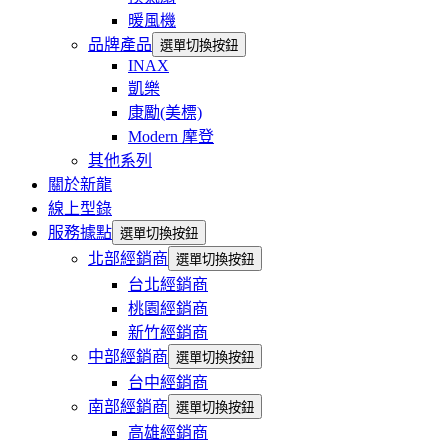
暖風機
品牌產品
選單切換按鈕
INAX
凱樂
康勵(美標)
Modern 摩登
其他系列
關於新龍
線上型錄
服務據點
選單切換按鈕
北部經銷商
選單切換按鈕
台北經銷商
桃園經銷商
新竹經銷商
中部經銷商
選單切換按鈕
台中經銷商
南部經銷商
選單切換按鈕
高雄經銷商