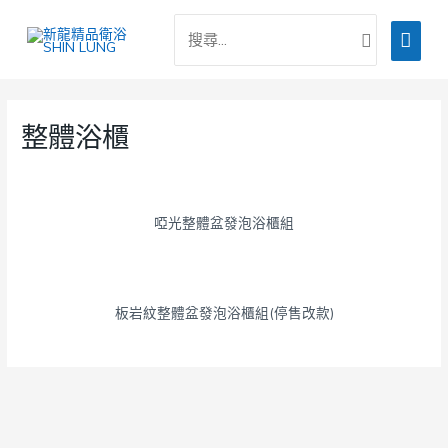
跳
搜
主
至
尋：
主
要
要
選
內
整體浴櫃
容
單
啞光整體盆發泡浴櫃組
板岩紋整體盆發泡浴櫃組(停售改款)