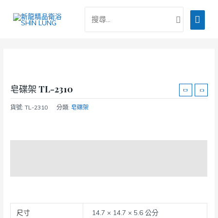
跳
搜
主
至
尋：
主
要
要
選
內
容
單
皂碟架 TL-2310
貨號:
TL-2310
分類:
皂碟架
商品說明
額外資訊
尺寸
14.7 × 14.7 × 5.6 公分