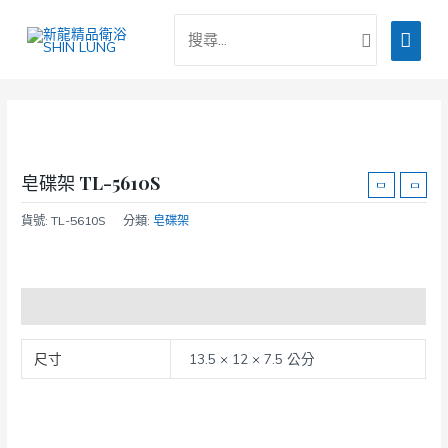
跳
搜
主
至
尋：
主
要
要
選
內
容
單
皂碟架 TL-5610S
貨號:
TL-5610S
分類:
皂碟架
額外資訊
尺寸
13.5 × 12 × 7.5 公分