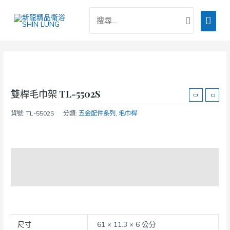
跳
搜
主
至
尋：
主
要
要
選
內
容
單
雙桿毛巾架 TL-5502S
貨號:
TL-5502S
分類:
五金配件系列
,
毛巾桿
商品說明
額外資訊
尺寸
61 × 11.3 × 6 公分