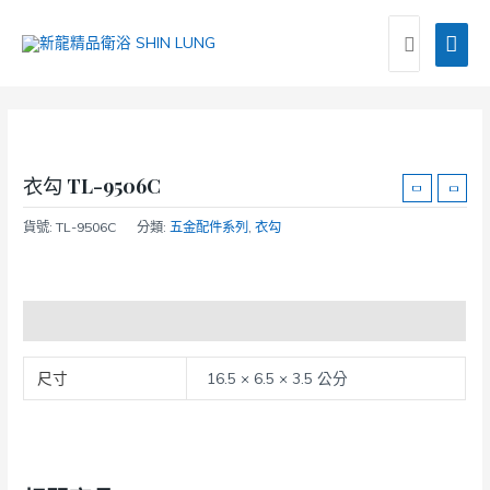
跳
搜
主
至
尋：
主
要
要
選
內
容
單
衣勾 TL-9506C
貨號:
TL-9506C
分類:
五金配件系列
,
衣勾
額外資訊
尺寸
16.5 × 6.5 × 3.5 公分