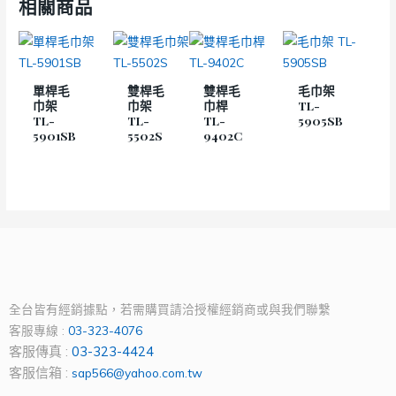
相關商品
單桿毛
雙桿毛
雙桿毛
毛巾架
巾架
巾架
巾桿
TL-
TL-
TL-
TL-
5905SB
5901SB
5502S
9402C
全台皆有經銷據點，若需購買請洽授權經銷商或與我們聯繫
客服專線 :
03-323-4076
客服傳真 :
03-323-4424
客服信箱 :
sap566@yahoo.com.tw