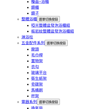
檯面+浴櫃
鏡櫃
鏡子
整體浴櫃
選單切換按鈕
啞光整體盆發泡浴櫃組
板岩紋整體盆發泡浴櫃組
淋浴柱
五金配件系列
選單切換按鈕
龍頭
毛巾桿
置物架
衣勾
玻璃平台
衛生紙架
皂碟架
馬桶刷
杯架
電器系列
選單切換按鈕
換氣扇