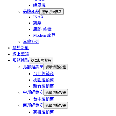
暖風機
品牌產品
選單切換按鈕
INAX
凱樂
康勵(美標)
Modern 摩登
其他系列
關於新龍
線上型錄
服務據點
選單切換按鈕
北部經銷商
選單切換按鈕
台北經銷商
桃園經銷商
新竹經銷商
中部經銷商
選單切換按鈕
台中經銷商
南部經銷商
選單切換按鈕
高雄經銷商