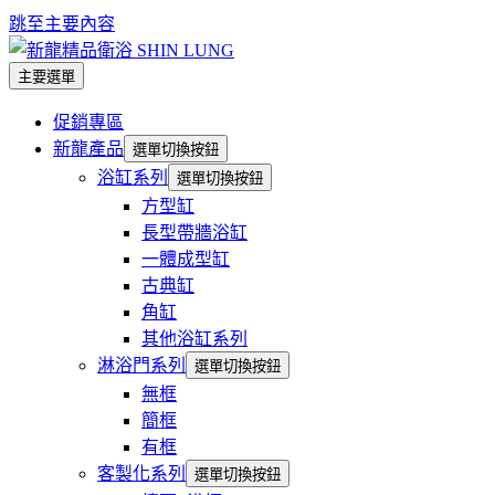
跳至主要內容
主要選單
促銷專區
新龍產品
選單切換按鈕
浴缸系列
選單切換按鈕
方型缸
長型帶牆浴缸
一體成型缸
古典缸
角缸
其他浴缸系列
淋浴門系列
選單切換按鈕
無框
簡框
有框
客製化系列
選單切換按鈕