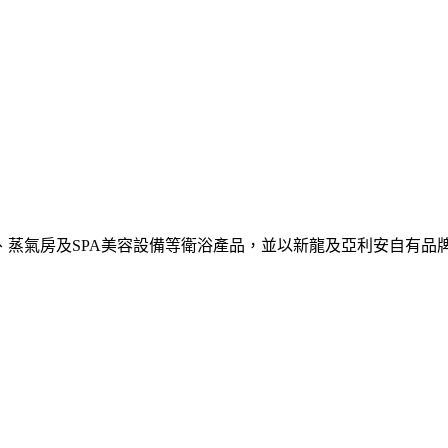
柱、蒸氣房及SPA美容設備等衛浴產品，並以新龍及亞利安自有