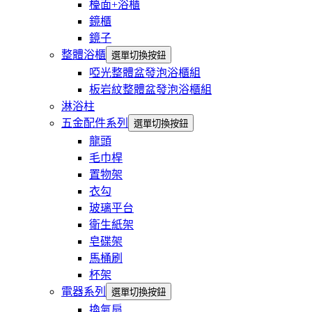
檯面+浴櫃
鏡櫃
鏡子
整體浴櫃
選單切換按鈕
啞光整體盆發泡浴櫃組
板岩紋整體盆發泡浴櫃組
淋浴柱
五金配件系列
選單切換按鈕
龍頭
毛巾桿
置物架
衣勾
玻璃平台
衛生紙架
皂碟架
馬桶刷
杯架
電器系列
選單切換按鈕
換氣扇