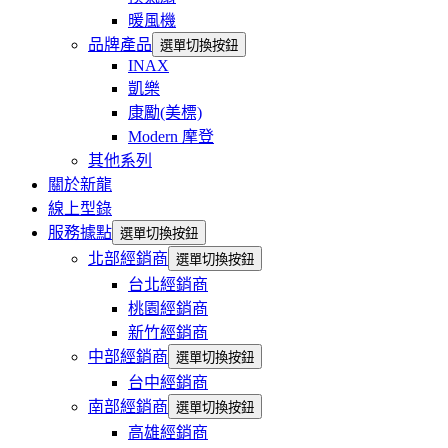
暖風機
品牌產品
選單切換按鈕
INAX
凱樂
康勵(美標)
Modern 摩登
其他系列
關於新龍
線上型錄
服務據點
選單切換按鈕
北部經銷商
選單切換按鈕
台北經銷商
桃園經銷商
新竹經銷商
中部經銷商
選單切換按鈕
台中經銷商
南部經銷商
選單切換按鈕
高雄經銷商