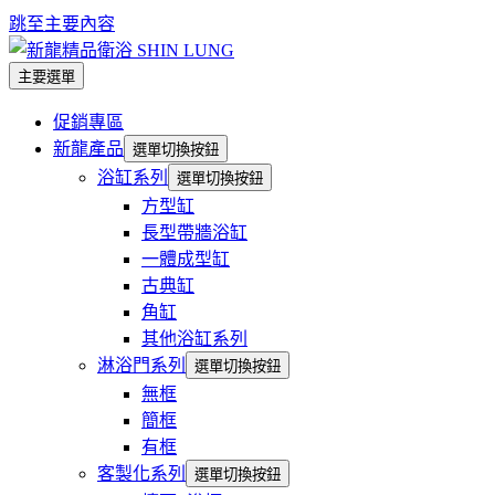
跳至主要內容
主要選單
促銷專區
新龍產品
選單切換按鈕
浴缸系列
選單切換按鈕
方型缸
長型帶牆浴缸
一體成型缸
古典缸
角缸
其他浴缸系列
淋浴門系列
選單切換按鈕
無框
簡框
有框
客製化系列
選單切換按鈕