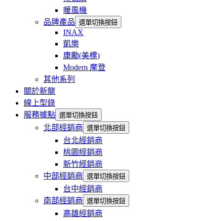
暖風機
品牌產品
選單切換按鈕
INAX
凱樂
康勵(美標)
Modern 摩登
其他系列
關於新龍
線上型錄
服務據點
選單切換按鈕
北部經銷商
選單切換按鈕
台北經銷商
桃園經銷商
新竹經銷商
中部經銷商
選單切換按鈕
台中經銷商
南部經銷商
選單切換按鈕
高雄經銷商