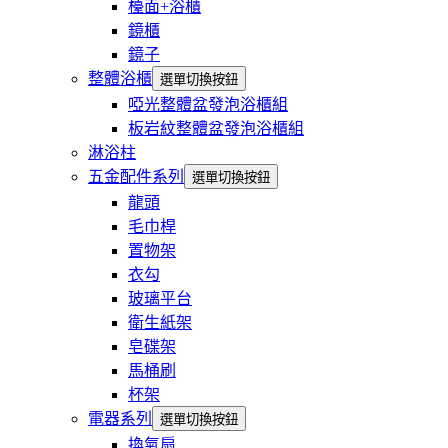
檯面+浴櫃
鏡櫃
鏡子
整體浴櫃
選單切換按鈕
啞光整體盆發泡浴櫃組
板岩紋整體盆發泡浴櫃組
淋浴柱
五金配件系列
選單切換按鈕
龍頭
毛巾桿
置物架
衣勾
玻璃平台
衛生紙架
皂碟架
馬桶刷
杯架
電器系列
選單切換按鈕
換氣扇