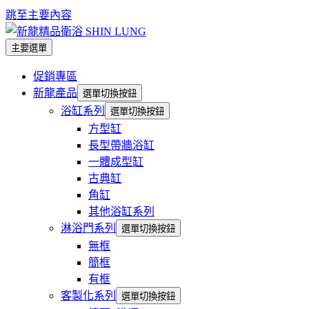
跳至主要內容
主要選單
促銷專區
新龍產品
選單切換按鈕
浴缸系列
選單切換按鈕
方型缸
長型帶牆浴缸
一體成型缸
古典缸
角缸
其他浴缸系列
淋浴門系列
選單切換按鈕
無框
簡框
有框
客製化系列
選單切換按鈕