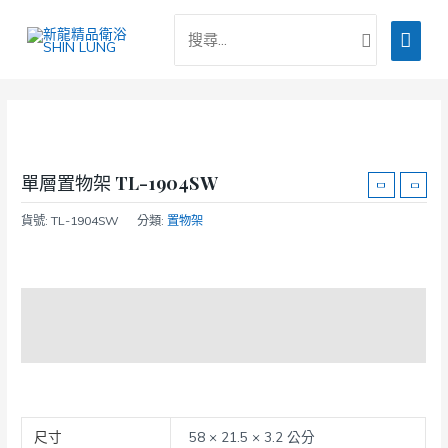
跳
搜
主
至
尋：
主
要
要
選
內
容
單
單層置物架 TL-1904SW
貨號:
TL-1904SW
分類:
置物架
商品說明
額外資訊
尺寸
58 × 21.5 × 3.2 公分