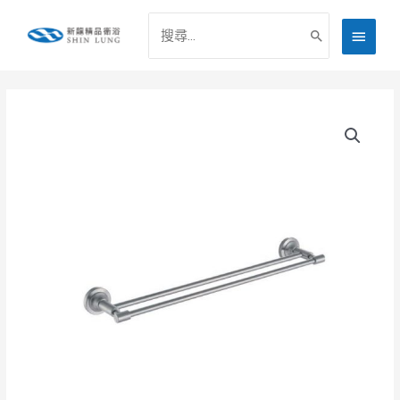
跳
搜
主
至
尋：
主
要
要
選
內
容
單