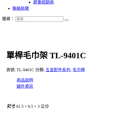
屏東經銷商
聯絡新龍
搜尋：
單桿毛巾架 TL-9401C
貨號:
TL-9401C
分類:
五金配件系列
,
毛巾桿
商品說明
額外資訊
尺寸
61.5 × 6.5 × 3 公分