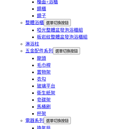
檯面+浴櫃
鏡櫃
鏡子
整體浴櫃
選單切換按鈕
啞光整體盆發泡浴櫃組
板岩紋整體盆發泡浴櫃組
淋浴柱
五金配件系列
選單切換按鈕
龍頭
毛巾桿
置物架
衣勾
玻璃平台
衛生紙架
皂碟架
馬桶刷
杯架
電器系列
選單切換按鈕
換氣扇