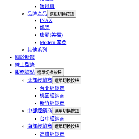
暖風機
品牌產品
選單切換按鈕
INAX
凱樂
康勵(美標)
Modern 摩登
其他系列
關於新龍
線上型錄
服務據點
選單切換按鈕
北部經銷商
選單切換按鈕
台北經銷商
桃園經銷商
新竹經銷商
中部經銷商
選單切換按鈕
台中經銷商
南部經銷商
選單切換按鈕
高雄經銷商