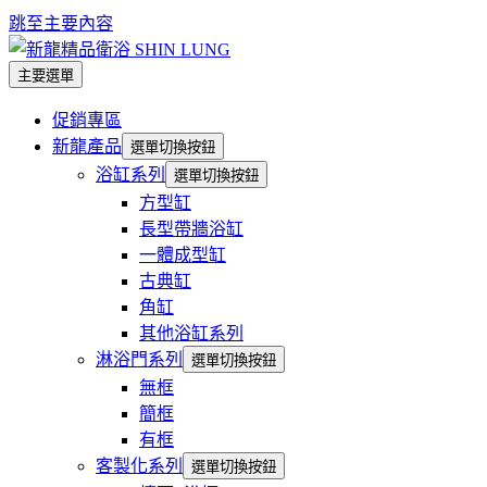
跳至主要內容
主要選單
促銷專區
新龍產品
選單切換按鈕
浴缸系列
選單切換按鈕
方型缸
長型帶牆浴缸
一體成型缸
古典缸
角缸
其他浴缸系列
淋浴門系列
選單切換按鈕
無框
簡框
有框
客製化系列
選單切換按鈕