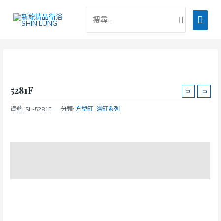
跳
搜
主
至
尋：
主
要
要
選
內
容
單
5281F
貨號:
SL-5281F
分類:
方型缸
,
浴缸系列
商品說明
額外資訊