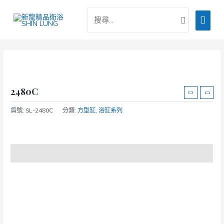
跳
搜
主
至
尋：
主
要
要
選
內
容
單
2480C
貨號:
SL-2480C
分類:
方型缸
,
浴缸系列
商品說明