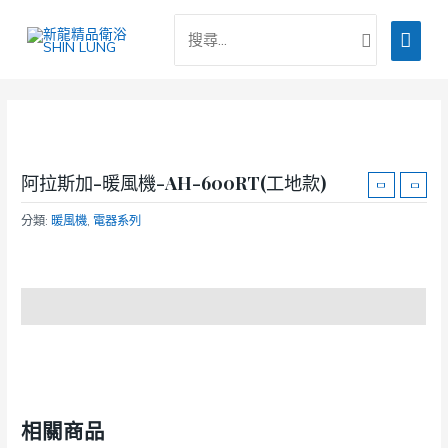
跳
搜
主
至
尋：
主
要
要
選
內
容
單
阿拉斯加-暖風機-AH-600RT(工地款)
分類:
暖風機
,
電器系列
商品說明
相關商品