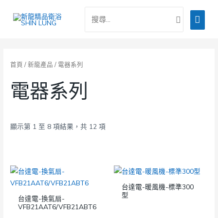
跳
搜
主
至
尋：
主
要
要
選
內
容
單
首頁
/
新龍產品
/ 電器系列
電器系列
顯示第 1 至 8 項結果，共 12 項
台達電-暖風機-標準300
型
台達電-換氣扇-
VFB21AAT6/VFB21ABT6