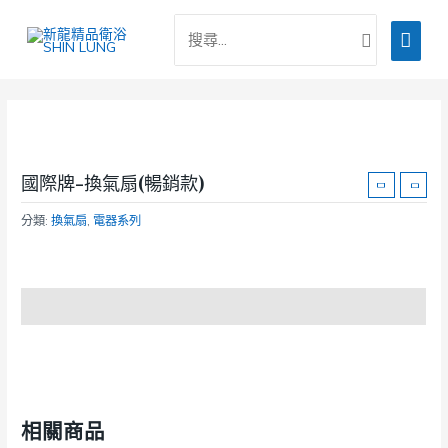
跳
搜
主
至
尋：
主
要
要
選
內
容
單
國際牌-換氣扇(暢銷款)
分類:
換氣扇
,
電器系列
商品說明
相關商品