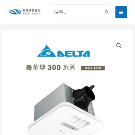
跳
搜
主
至
尋：
主
要
要
選
內
容
單