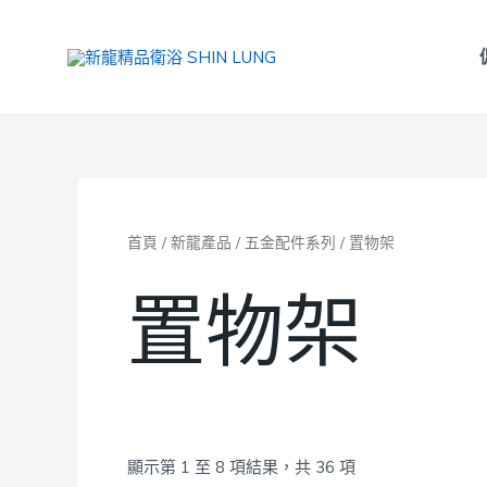
跳
至
主
要
內
容
首頁
/
新龍產品
/
五金配件系列
/ 置物架
置物架
顯示第 1 至 8 項結果，共 36 項