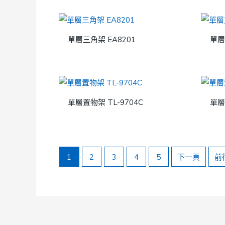
單層三角架 EA8201
單層
單層置物架 TL-9704C
單層
1
2
3
4
5
下一頁
前