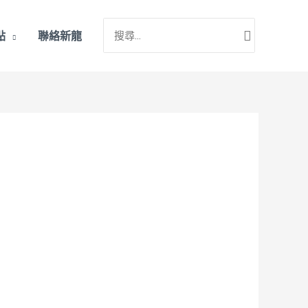
搜
點
聯絡新龍
尋：