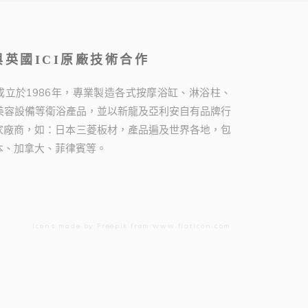
英國ICI原廠技術合作
成立於1986年，專業製造各式按摩浴缸、淋浴柱、
A美容設備等衛浴產品，並以新龍及亞利安自有品牌行
家廠商，如：日本三菱板材，產品遍及世界各地，包
本、加拿大、菲律賓等。
Icons made by
Freepik
from
www.flaticon.com