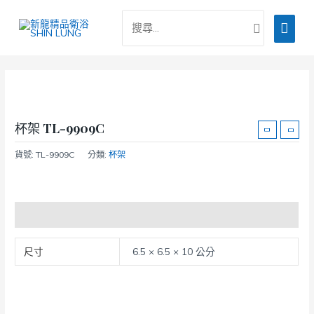
跳
搜
主
至
尋：
主
要
要
選
內
容
單
杯架 TL-9909C
貨號:
TL-9909C
分類:
杯架
額外資訊
尺寸
6.5 × 6.5 × 10 公分