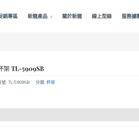
促銷專區
新龍產品
關於新龍
線上型錄
服務據
杯架 TL-5909SB
貨號:
TL-5909SB
分類:
杯架