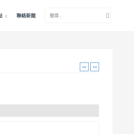
搜
點
聯絡新龍
尋：