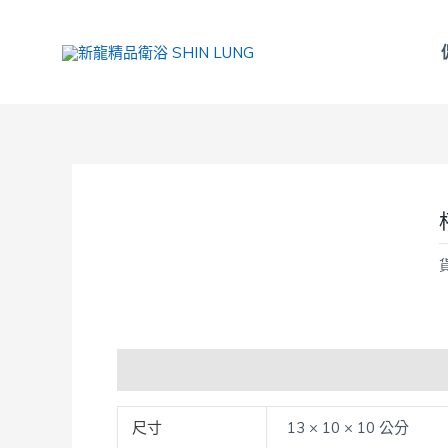
跳
至
主
要
內
容
額外資訊
尺寸
13 × 10 × 10 公分