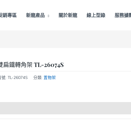
促銷專區
新龍產品
關於新龍
線上型錄
服務據
雙扁鐵轉角架 TL-26074S
貨號:
TL-26074S
分類:
置物架