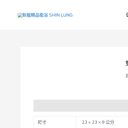
跳
至
主
要
內
容
額外資訊
尺寸
23 × 23 × 9 公分