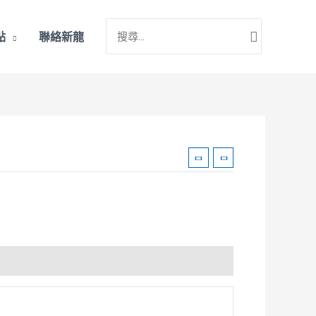
搜
點
聯絡新龍
尋：