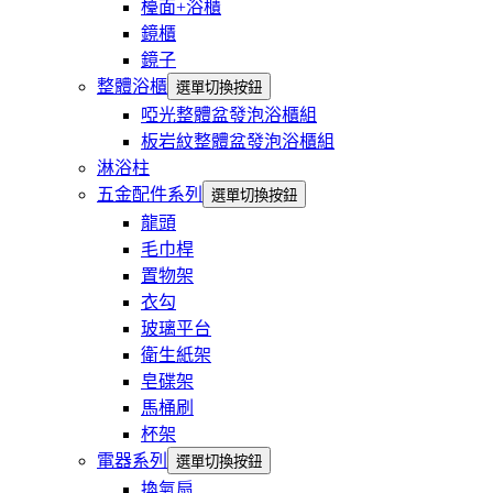
檯面+浴櫃
鏡櫃
鏡子
整體浴櫃
選單切換按鈕
啞光整體盆發泡浴櫃組
板岩紋整體盆發泡浴櫃組
淋浴柱
五金配件系列
選單切換按鈕
龍頭
毛巾桿
置物架
衣勾
玻璃平台
衛生紙架
皂碟架
馬桶刷
杯架
電器系列
選單切換按鈕
換氣扇