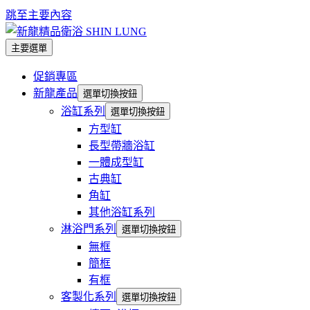
跳至主要內容
主要選單
促銷專區
新龍產品
選單切換按鈕
浴缸系列
選單切換按鈕
方型缸
長型帶牆浴缸
一體成型缸
古典缸
角缸
其他浴缸系列
淋浴門系列
選單切換按鈕
無框
簡框
有框
客製化系列
選單切換按鈕