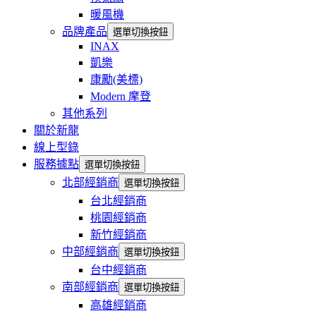
暖風機
品牌產品
選單切換按鈕
INAX
凱樂
康勵(美標)
Modern 摩登
其他系列
關於新龍
線上型錄
服務據點
選單切換按鈕
北部經銷商
選單切換按鈕
台北經銷商
桃園經銷商
新竹經銷商
中部經銷商
選單切換按鈕
台中經銷商
南部經銷商
選單切換按鈕
高雄經銷商