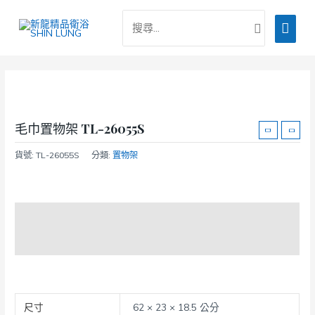
跳
搜
主
至
尋：
主
要
要
選
內
容
單
毛巾置物架 TL-26055S
貨號:
TL-26055S
分類:
置物架
商品說明
額外資訊
尺寸
62 × 23 × 18.5 公分