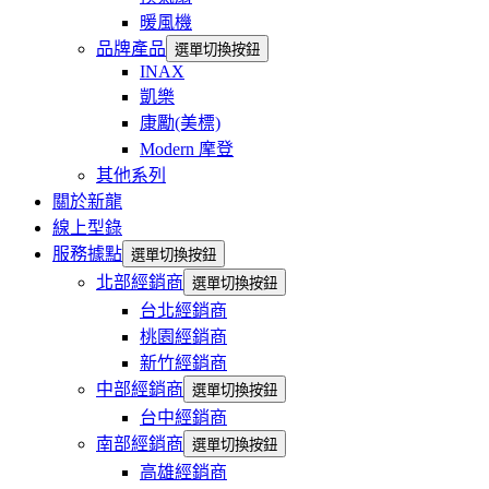
暖風機
品牌產品
選單切換按鈕
INAX
凱樂
康勵(美標)
Modern 摩登
其他系列
關於新龍
線上型錄
服務據點
選單切換按鈕
北部經銷商
選單切換按鈕
台北經銷商
桃園經銷商
新竹經銷商
中部經銷商
選單切換按鈕
台中經銷商
南部經銷商
選單切換按鈕
高雄經銷商