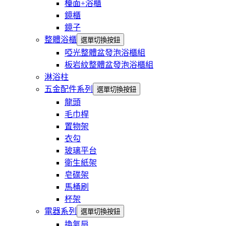
檯面+浴櫃
鏡櫃
鏡子
整體浴櫃
選單切換按鈕
啞光整體盆發泡浴櫃組
板岩紋整體盆發泡浴櫃組
淋浴柱
五金配件系列
選單切換按鈕
龍頭
毛巾桿
置物架
衣勾
玻璃平台
衛生紙架
皂碟架
馬桶刷
杯架
電器系列
選單切換按鈕
換氣扇