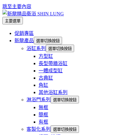
跳至主要內容
主要選單
促銷專區
新龍產品
選單切換按鈕
浴缸系列
選單切換按鈕
方型缸
長型帶牆浴缸
一體成型缸
古典缸
角缸
其他浴缸系列
淋浴門系列
選單切換按鈕
無框
簡框
有框
客製化系列
選單切換按鈕