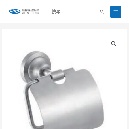
跳
搜
主
至
尋：
主
要
要
選
內
容
單