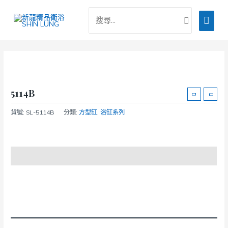
跳
搜
主
至
尋：
主
要
要
選
內
容
單
5114B
貨號:
SL-5114B
分類:
方型缸
,
浴缸系列
商品說明