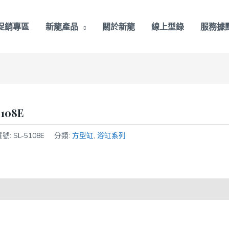
促銷專區
新龍產品
關於新龍
線上型錄
服務據
5108E
貨號:
SL-5108E
分類:
方型缸
,
浴缸系列