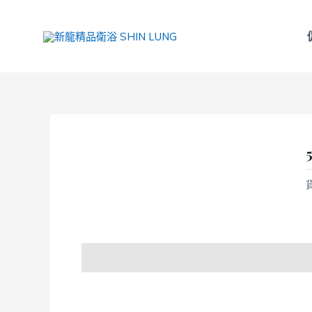
跳
至
主
要
內
容
商品說明