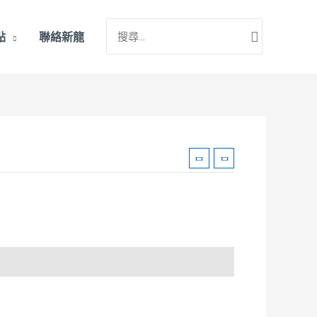
搜
點
聯絡新龍
尋：