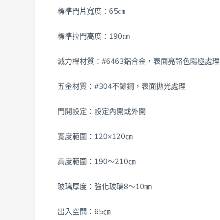
標準門片寬度：
65
㎝
標準拉門高度：
190
㎝
減力桿材質：
#6463
鋁合金，表面亮鉻色陽極處理
五金材質：
#304
不鏽鋼，表面拋光處理
門開設定：設定內開或外開
寬度範圍：120×120㎝
高度範圍：190～210㎝
玻璃厚度：強化玻璃8～10㎜
出入空間：65㎝