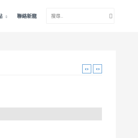
搜
點
聯絡新龍
尋：