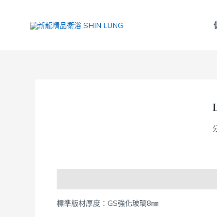
跳
至
主
要
內
容
商品說明
標準版材厚度：
GS
強化玻璃
8
㎜