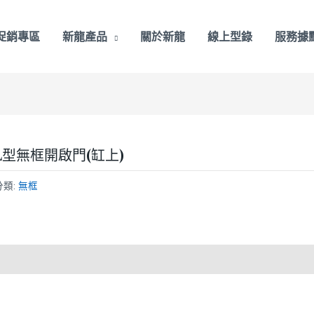
促銷專區
新龍產品
關於新龍
線上型錄
服務據
L型無框開啟門(缸上)
分類:
無框