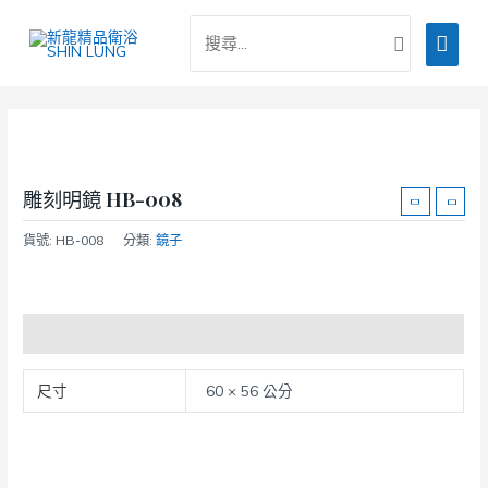
跳
搜
主
至
尋：
主
要
要
選
內
容
單
雕刻明鏡 HB-008
貨號:
HB-008
分類:
鏡子
額外資訊
尺寸
60 × 56 公分