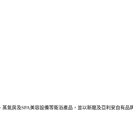
柱、蒸氣房及SPA美容設備等衛浴產品，並以新龍及亞利安自有