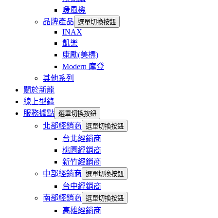
暖風機
品牌產品
選單切換按鈕
INAX
凱樂
康勵(美標)
Modern 摩登
其他系列
關於新龍
線上型錄
服務據點
選單切換按鈕
北部經銷商
選單切換按鈕
台北經銷商
桃園經銷商
新竹經銷商
中部經銷商
選單切換按鈕
台中經銷商
南部經銷商
選單切換按鈕
高雄經銷商