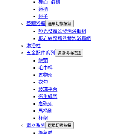
檯面+浴櫃
鏡櫃
鏡子
整體浴櫃
選單切換按鈕
啞光整體盆發泡浴櫃組
板岩紋整體盆發泡浴櫃組
淋浴柱
五金配件系列
選單切換按鈕
龍頭
毛巾桿
置物架
衣勾
玻璃平台
衛生紙架
皂碟架
馬桶刷
杯架
電器系列
選單切換按鈕
換氣扇