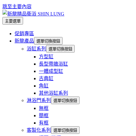
跳至主要內容
主要選單
促銷專區
新龍產品
選單切換按鈕
浴缸系列
選單切換按鈕
方型缸
長型帶牆浴缸
一體成型缸
古典缸
角缸
其他浴缸系列
淋浴門系列
選單切換按鈕
無框
簡框
有框
客製化系列
選單切換按鈕