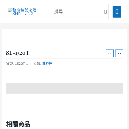
跳
搜
主
至
尋：
主
要
要
選
內
容
單
SL-1520T
貨號:
1520T-1
分類:
淋浴柱
商品說明
相關商品