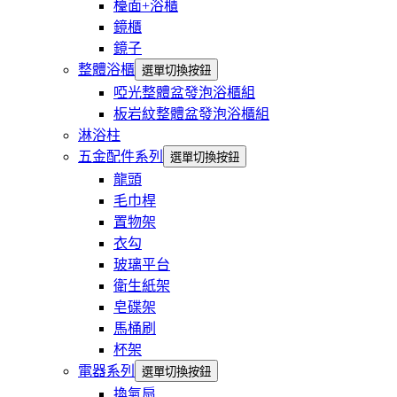
檯面+浴櫃
鏡櫃
鏡子
整體浴櫃
選單切換按鈕
啞光整體盆發泡浴櫃組
板岩紋整體盆發泡浴櫃組
淋浴柱
五金配件系列
選單切換按鈕
龍頭
毛巾桿
置物架
衣勾
玻璃平台
衛生紙架
皂碟架
馬桶刷
杯架
電器系列
選單切換按鈕
換氣扇