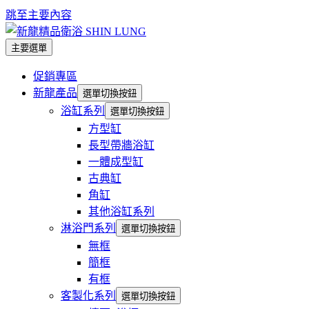
跳至主要內容
主要選單
促銷專區
新龍產品
選單切換按鈕
浴缸系列
選單切換按鈕
方型缸
長型帶牆浴缸
一體成型缸
古典缸
角缸
其他浴缸系列
淋浴門系列
選單切換按鈕
無框
簡框
有框
客製化系列
選單切換按鈕