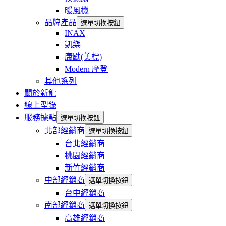
暖風機
品牌產品
選單切換按鈕
INAX
凱樂
康勵(美標)
Modern 摩登
其他系列
關於新龍
線上型錄
服務據點
選單切換按鈕
北部經銷商
選單切換按鈕
台北經銷商
桃園經銷商
新竹經銷商
中部經銷商
選單切換按鈕
台中經銷商
南部經銷商
選單切換按鈕
高雄經銷商