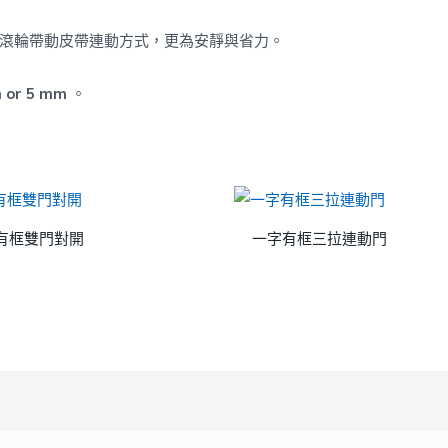
滾輪帶動皮帶連動方式，更為安靜與省力。
 or 5 mm
。
有框雙門對開
一字有框三拉連動門