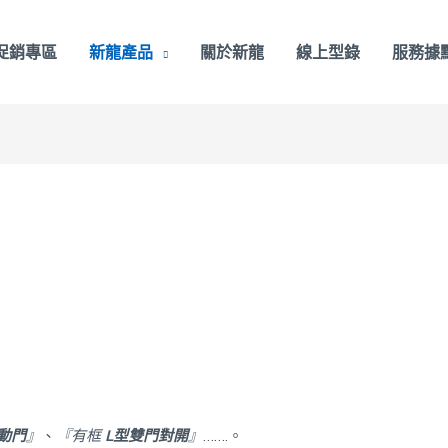
促銷專區
新龍產品
關於新龍
線上型錄
服務據
動門
』
、
『有框
L型雙門對開
』
…….。