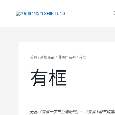
跳
至
主
要
內
容
首頁
/
新龍產品
/
淋浴門系列
/ 有框
有框
分為
『有框
一字三
拉連動門』
、
『有框
L型三拉連