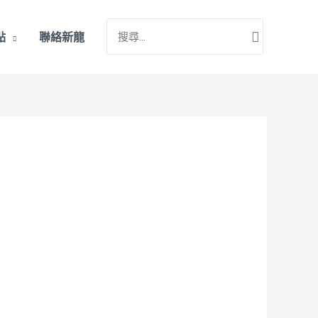
搜
點
聯絡新龍
尋：