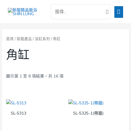
跳
搜
主
至
尋：
主
要
要
選
內
容
單
首頁
/
新龍產品
/
浴缸系列
/ 角缸
角缸
顯示第 1 至 8 項結果，共 16 項
SL-5313
SL-5325-1(帶牆)